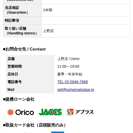
当店保証
1年間
（Guarantee）
特記事項
取り扱い店舗
上野店
（Handling stores）
■お問合せ先 / Contact
店舗
上野店 / Ueno
営業時間
11:00～19:00
店休日
夏季・年末年始
電話番号
TEL 03-5846-7888
Mail
sell@universalvalue.jp
■提携ローン会社
■取扱カード会社（店頭販売のみ）