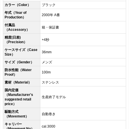
カラー（Color）
ブラック
年式（Year of
2000年 A番
Production）
付属品
箱・保証書
（Accessory）
精度(日差)
+4秒
（Precision）
ケースサイズ（Case
36mm
Size）
サイズ（Gender）
メンズ
防水性能（Water
100m
Proof）
素材（Material）
ステンレス
国内定価
（Manufacturer's
生産終了モデル
suggested retail
price）
駆動方式
自動巻き
（Movement）
キャリバー
cal.3000
（Movement No）