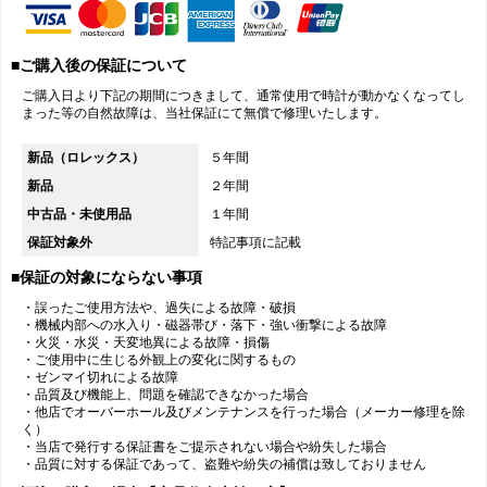
■ご購入後の保証について
ご購入日より下記の期間につきまして、通常使用で時計が動かなくなってし
まった等の自然故障は、当社保証にて無償で修理いたします。
新品（ロレックス）
５年間
新品
２年間
中古品・未使用品
１年間
保証対象外
特記事項に記載
■保証の対象にならない事項
・誤ったご使用方法や、過失による故障・破損
・機械内部への水入り・磁器帯び・落下・強い衝撃による故障
・火災・水災・天変地異による故障・損傷
・ご使用中に生じる外観上の変化に関するもの
・ゼンマイ切れによる故障
・品質及び機能上、問題を確認できなかった場合
・他店でオーバーホール及びメンテナンスを行った場合（メーカー修理を除
く）
・当店で発行する保証書をご提示されない場合や紛失した場合
・品質に対する保証であって、盗難や紛失の補償は致しておりません