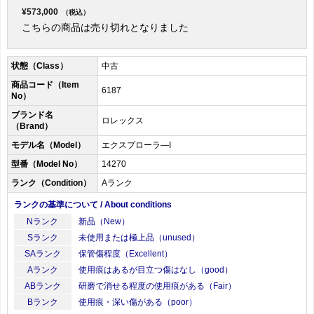
¥573,000
（税込）
こちらの商品は売り切れとなりました
状態（Class）
中古
商品コード（Item
6187
No）
ブランド名
ロレックス
（Brand）
モデル名（Model）
エクスプローラ―I
型番（Model No）
14270
ランク（Condition）
Aランク
ランクの基準について / About conditions
Nランク
新品（New）
Sランク
未使用または極上品（unused）
SAランク
保管傷程度（Excellent）
Aランク
使用痕はあるが目立つ傷はなし（good）
ABランク
研磨で消せる程度の使用痕がある（Fair）
Bランク
使用痕・深い傷がある（poor）