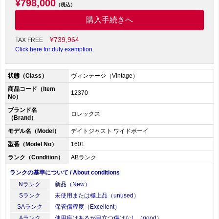
¥798,000
（税込）
購入手続きへ
¥739,964
TAX FREE
Click here for duty exemption.
状態（Class）
ヴィンテージ（Vintage）
商品コード（Item
12370
No）
ブランド名
ロレックス
（Brand）
モデル名（Model）
デイトジャスト ワイドボーイ
型番（Model No）
1601
ランク（Condition）
ABランク
ランクの基準について / About conditions
Nランク
新品（New）
Sランク
未使用または極上品（unused）
SAランク
保管傷程度（Excellent）
Aランク
使用痕はあるが目立つ傷はなし（good）