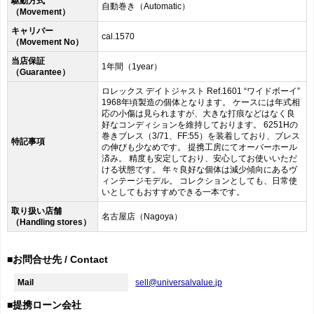
駆動方式
自動巻き（Automatic）
（Movement）
キャリバー
cal.1570
（Movement No）
当店保証
1年間（1year）
（Guarantee）
ロレックス デイトジャスト Ref.1601 “ワイドボーイ”
1968年頃製造の個体となります。 ケースには年式相
応の小傷は見られますが、大きな打痕などはなく良
好なコンディションを維持しております。 6251Hの
巻きブレス（3/71、FF:55）を装着しており、ブレス
特記事項
の伸びも少なめです。 提携工房にてオーバーホール
済み。 精度も安定しており、安心してお使いいただ
ける状態です。 年々良好な個体は減少傾向にあるヴ
ィンテージモデル。 コレクションとしても、日常使
いとしてもおすすめできる一本です。
取り扱い店舗
名古屋店（Nagoya）
（Handling stores）
■お問合せ先 / Contact
Mail
sell@universalvalue.jp
■提携ローン会社