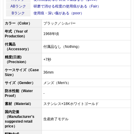
ABランク
研磨で消せる程度の使用痕がある（Fair）
Bランク
使用痕・深い傷がある（poor）
カラー（Color）
ブラック／シルバー
年式（Year of
1968年頃
Production）
付属品
付属品なし（Nothing）
（Accessory）
精度(日差)
+7秒
（Precision）
ケースサイズ（Case
36mm
Size）
サイズ（Gender）
メンズ（Men's）
防水性能（Water
-
Proof）
素材（Material）
ステンレス×18Kホワイトゴールド
国内定価
（Manufacturer's
生産終了モデル
suggested retail
price）