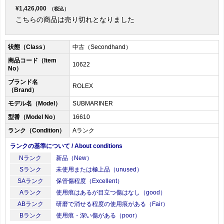
¥1,426,000
（税込）
こちらの商品は売り切れとなりました
状態（Class）
中古（Secondhand）
商品コード（Item
10622
No）
ブランド名
ROLEX
（Brand）
モデル名（Model）
SUBMARINER
型番（Model No）
16610
ランク（Condition）
Aランク
ランクの基準について / About conditions
Nランク
新品（New）
Sランク
未使用または極上品（unused）
SAランク
保管傷程度（Excellent）
Aランク
使用痕はあるが目立つ傷はなし（good）
ABランク
研磨で消せる程度の使用痕がある（Fair）
Bランク
使用痕・深い傷がある（poor）