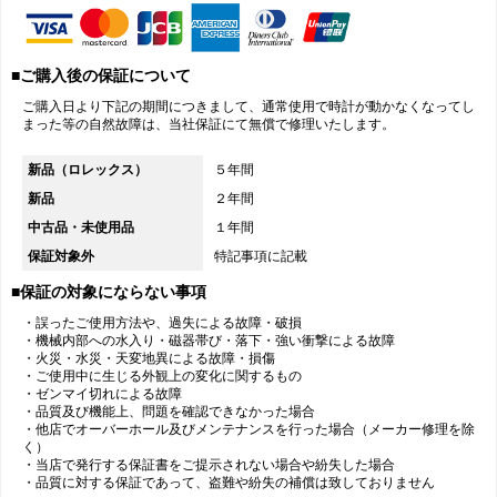
■ご購入後の保証について
ご購入日より下記の期間につきまして、通常使用で時計が動かなくなってし
まった等の自然故障は、当社保証にて無償で修理いたします。
新品（ロレックス）
５年間
新品
２年間
中古品・未使用品
１年間
保証対象外
特記事項に記載
■保証の対象にならない事項
・誤ったご使用方法や、過失による故障・破損
・機械内部への水入り・磁器帯び・落下・強い衝撃による故障
・火災・水災・天変地異による故障・損傷
・ご使用中に生じる外観上の変化に関するもの
・ゼンマイ切れによる故障
・品質及び機能上、問題を確認できなかった場合
・他店でオーバーホール及びメンテナンスを行った場合（メーカー修理を除
く）
・当店で発行する保証書をご提示されない場合や紛失した場合
・品質に対する保証であって、盗難や紛失の補償は致しておりません