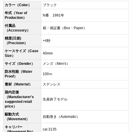
カラー（Color）
ブラック
年式（Year of
N番 1991年
Production）
付属品
箱・保証書（Box・Paper）
（Accessory）
精度(日差)
+4秒
（Precision）
ケースサイズ（Case
40mm
Size）
サイズ（Gender）
メンズ（Men's）
防水性能（Water
100ｍ
Proof）
素材（Material）
ステンレス
国内定価
（Manufacturer's
生産終了モデル
suggested retail
price）
駆動方式
自動巻き（Automatic）
（Movement）
キャリバー
cal.3135
（Movement No）