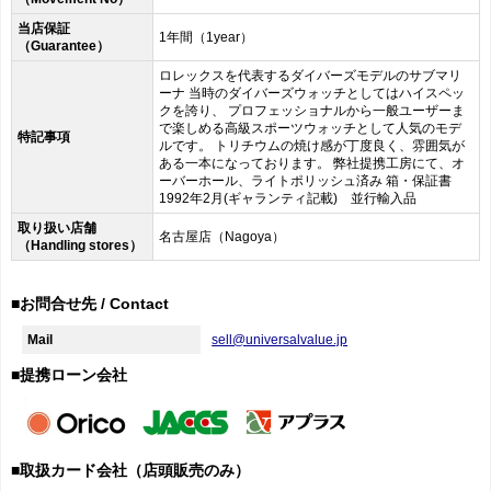
当店保証
1年間（1year）
（Guarantee）
ロレックスを代表するダイバーズモデルのサブマリ
ーナ 当時のダイバーズウォッチとしてはハイスペッ
クを誇り、 プロフェッショナルから一般ユーザーま
で楽しめる高級スポーツウォッチとして人気のモデ
特記事項
ルです。 トリチウムの焼け感が丁度良く、雰囲気が
ある一本になっております。 弊社提携工房にて、オ
ーバーホール、ライトポリッシュ済み 箱・保証書
1992年2月(ギャランティ記載) 並行輸入品
取り扱い店舗
名古屋店（Nagoya）
（Handling stores）
■お問合せ先 / Contact
Mail
sell@universalvalue.jp
■提携ローン会社
■取扱カード会社（店頭販売のみ）