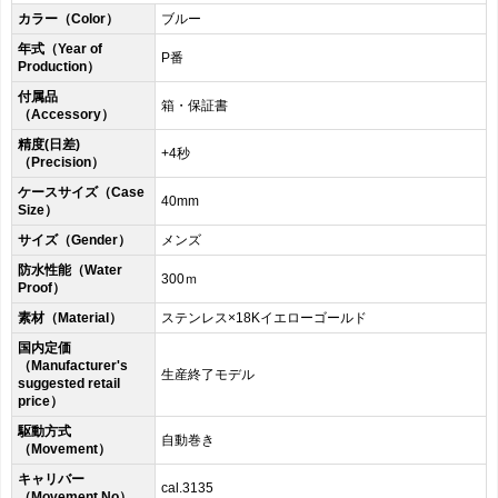
カラー（Color）
ブルー
年式（Year of
P番
Production）
付属品
箱・保証書
（Accessory）
精度(日差)
+4秒
（Precision）
ケースサイズ（Case
40mm
Size）
サイズ（Gender）
メンズ
防水性能（Water
300ｍ
Proof）
素材（Material）
ステンレス×18Kイエローゴールド
国内定価
（Manufacturer's
生産終了モデル
suggested retail
price）
駆動方式
自動巻き
（Movement）
キャリバー
cal.3135
（Movement No）