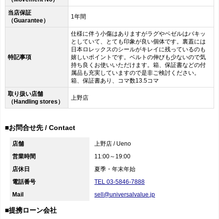
当店保証
1年間
（Guarantee）
仕様に伴う小傷はありますがラグやベゼルはバキッ
としていて、とても印象が良い個体です。裏蓋には
日本ロレックスのシールがキレイに残っているのも
特記事項
嬉しいポイントです。ベルトの伸びも少ないので気
持ち良くお使いいただけます。箱、保証書などの付
属品も充実していますので是非ご検討ください。
箱、保証書あり、コマ数13.5コマ
取り扱い店舗
上野店
（Handling stores）
■お問合せ先 / Contact
店舗
上野店 / Ueno
営業時間
11:00～19:00
店休日
夏季・年末年始
電話番号
TEL 03-5846-7888
Mail
sell@universalvalue.jp
■提携ローン会社