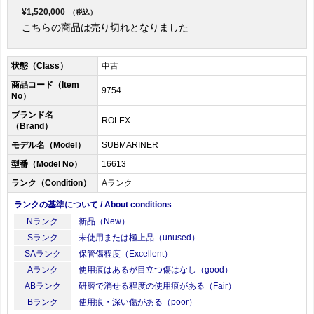
¥1,520,000
（税込）
こちらの商品は売り切れとなりました
状態（Class）
中古
商品コード（Item
9754
No）
ブランド名
ROLEX
（Brand）
モデル名（Model）
SUBMARINER
型番（Model No）
16613
ランク（Condition）
Aランク
ランクの基準について / About conditions
Nランク
新品（New）
Sランク
未使用または極上品（unused）
SAランク
保管傷程度（Excellent）
Aランク
使用痕はあるが目立つ傷はなし（good）
ABランク
研磨で消せる程度の使用痕がある（Fair）
Bランク
使用痕・深い傷がある（poor）