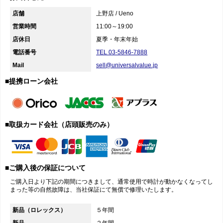
店舗
上野店 / Ueno
営業時間
11:00～19:00
店休日
夏季・年末年始
電話番号
TEL 03-5846-7888
Mail
sell@universalvalue.jp
■提携ローン会社
■取扱カード会社（店頭販売のみ）
■ご購入後の保証について
ご購入日より下記の期間につきまして、通常使用で時計が動かなくなってし
まった等の自然故障は、当社保証にて無償で修理いたします。
新品（ロレックス）
５年間
新品
２年間