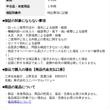
中古品・未使用品
１年間
保証対象外
特記事項に記載
■保証の対象にならない事項
・誤ったご使用方法や、過失による故障・破損
・機械内部への水入り・磁器帯び・落下・強い衝撃による故障
・火災・水災・天変地異による故障・損傷
・ご使用中に生じる外観上の変化に関するもの
・ゼンマイ切れによる故障
・品質及び機能上、問題を確認できなかった場合
・他店でオーバーホール及びメンテナンスを行った場合（メーカー修理を除
く）
・当店で発行する保証書をご提示されない場合や紛失した場合
・品質に対する保証であって、盗難や紛失の補償は致しておりません
■振込で購入の場合【商品代金支払口座】
三井住友銀行 上野支店 普通口座 8363371
名義）株式会社ユニバーサルバリュー
■商品の返品について
・新品・未使用品は、商品の性質上、返品・交換をお受け出来ません。
・返品保証の対象でない場合は、返品・交換をお受け出来ません。
・
返品保証について