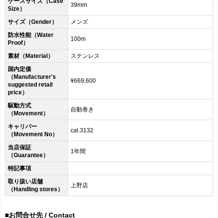
ケースサイズ（Case
39mm
Size）
サイズ（Gender）
メンズ
防水性能（Water
100m
Proof）
素材（Material）
ステンレス
国内定価
（Manufacturer's
¥669,600
suggested retail
price）
駆動方式
自動巻き
（Movement）
キャリバー
cal.3132
（Movement No）
当店保証
1年間
（Guarantee）
特記事項
取り扱い店舗
上野店
（Handling stores）
■お問合せ先 / Contact