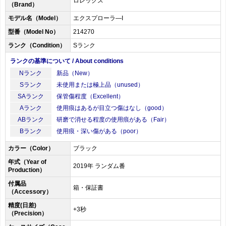
ロレックス
（Brand）
モデル名（Model）
エクスプローラ―I
型番（Model No）
214270
ランク（Condition）
Sランク
ランクの基準について / About conditions
Nランク
新品（New）
Sランク
未使用または極上品（unused）
SAランク
保管傷程度（Excellent）
Aランク
使用痕はあるが目立つ傷はなし（good）
ABランク
研磨で消せる程度の使用痕がある（Fair）
Bランク
使用痕・深い傷がある（poor）
カラー（Color）
ブラック
年式（Year of
2019年 ランダム番
Production）
付属品
箱・保証書
（Accessory）
精度(日差)
+3秒
（Precision）