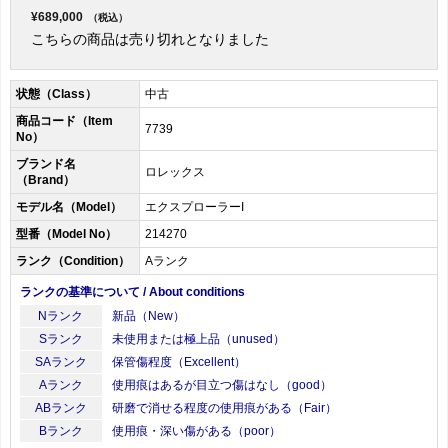
¥689,000
（税込）
こちらの商品は売り切れとなりました
状態（Class）
中古
商品コード（Item
7739
No）
ブランド名
ロレックス
（Brand）
モデル名（Model）
エクスプローラーI
型番（Model No）
214270
ランク（Condition）
Aランク
ランクの基準について / About conditions
Nランク
新品（New）
Sランク
未使用または極上品（unused）
SAランク
保管傷程度（Excellent）
Aランク
使用痕はあるが目立つ傷はなし（good）
ABランク
研磨で消せる程度の使用痕がある（Fair）
Bランク
使用痕・深い傷がある（poor）