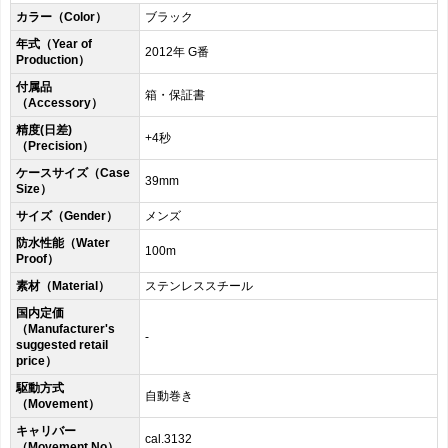
カラー（Color）
ブラック
年式（Year of
2012年 G番
Production）
付属品
箱・保証書
（Accessory）
精度(日差)
+4秒
（Precision）
ケースサイズ（Case
39mm
Size）
サイズ（Gender）
メンズ
防水性能（Water
100m
Proof）
素材（Material）
ステンレススチール
国内定価
（Manufacturer's
-
suggested retail
price）
駆動方式
自動巻き
（Movement）
キャリバー
cal.3132
（Movement No）