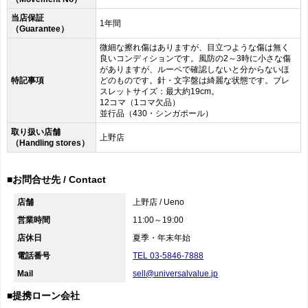
当店保証
1年間
（Guarantee）
微細な擦れ傷はありますが、目立つような傷は無く
良いコンディションです。風防の2～3時に小さな傷
がありますが、ルーペで確認しないと分からないほ
特記事項
どのものです。針・文字盤は綺麗な状態です。ブレ
スレットサイズ：最大約19cm。
12コマ（1コマ欠品）
並行品（430・シンガポール）
取り扱い店舗
上野店
（Handling stores）
■お問合せ先 / Contact
店舗
上野店 / Ueno
営業時間
11:00～19:00
店休日
夏季・年末年始
電話番号
TEL 03-5846-7888
Mail
sell@universalvalue.jp
■提携ローン会社