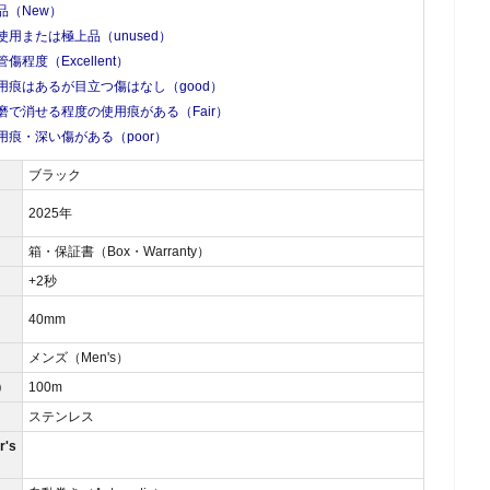
品（New）
使用または極上品（unused）
管傷程度（Excellent）
用痕はあるが目立つ傷はなし（good）
磨で消せる程度の使用痕がある（Fair）
用痕・深い傷がある（poor）
ブラック
2025年
箱・保証書（Box・Warranty）
）
+2秒
40mm
メンズ（Men's）
）
100m
ステンレス
's
）