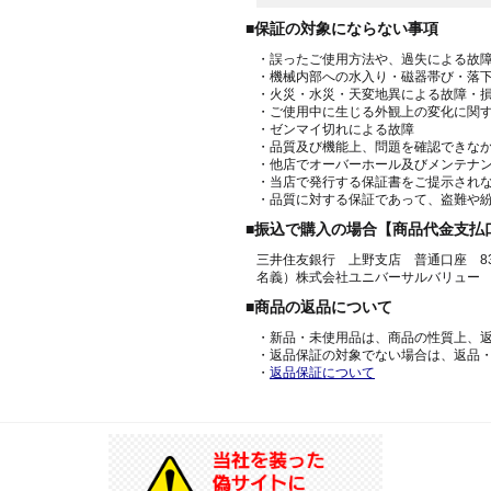
■保証の対象にならない事項
・誤ったご使用方法や、過失による故
・機械内部への水入り・磁器帯び・落
・火災・水災・天変地異による故障・
・ご使用中に生じる外観上の変化に関
・ゼンマイ切れによる故障
・品質及び機能上、問題を確認できな
・他店でオーバーホール及びメンテナ
・当店で発行する保証書をご提示され
・品質に対する保証であって、盗難や
■振込で購入の場合【商品代金支払
三井住友銀行 上野支店 普通口座 836
名義）株式会社ユニバーサルバリュー
■商品の返品について
・新品・未使用品は、商品の性質上、
・返品保証の対象でない場合は、返品
・
返品保証について