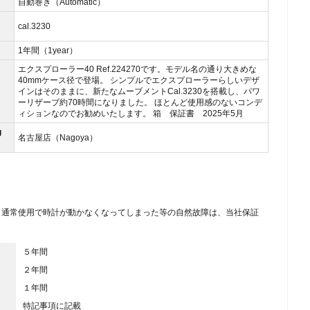
自動巻き（Automatic）
cal.3230
1年間（1year）
エクスプローラー40 Ref.224270です。モデル名の通り大きめな
40mmケース径で登場。 シンプルでエクスプローラーらしいデザ
インはそのままに、新たなムーブメントCal.3230を搭載し、パワ
ーリザーブ約70時間になりました。 ほとんど使用感のないコンデ
ィションなのでお勧めいたします。 箱 保証書 2025年5月
g
名古屋店（Nagoya）
、通常使用で時計が動かなくなってしまった等の自然故障は、当社保証
５年間
２年間
１年間
特記事項に記載