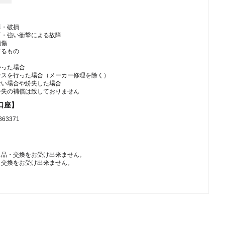
障・破損
下・強い衝撃による故障
損傷
するもの
かった場合
ンスを行った場合（メーカー修理を除く）
ない場合や紛失した場合
紛失の補償は致しておりません
口座】
3371
返品・交換をお受け出来ません。
・交換をお受け出来ません。