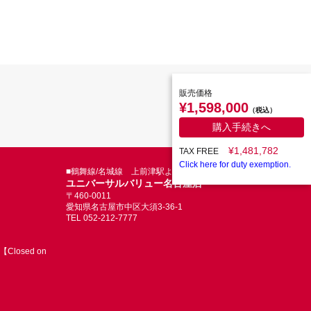
販売価格
¥1,598,000
（税込）
購入手続きへ
¥1,481,782
TAX FREE
Click here for duty exemption.
■鶴舞線/名城線 上前津駅より徒歩5分
ユニバーサルバリュー名古屋店
〒460-0011
愛知県名古屋市中区大須3-36-1
TEL 052-212-7777
Closed on