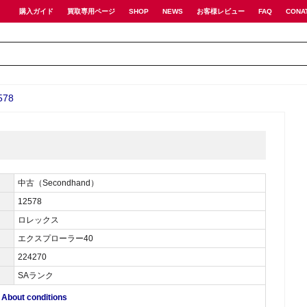
購入ガイド
買取専用ページ
SHOP
NEWS
お客様レビュー
FAQ
CONA
78
中古（Secondhand）
12578
ロレックス
エクスプローラー40
224270
SAランク
ut conditions