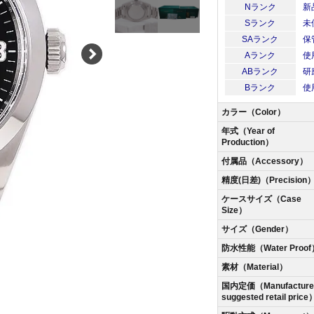
Nランク
新
Sランク
未
SAランク
保
Aランク
使
ABランク
研
Bランク
使
カラー（Color）
年式（Year of
Production）
付属品（Accessory）
精度(日差)（Precision
ケースサイズ（Case
Size）
サイズ（Gender）
防水性能（Water Proof
素材（Material）
国内定価（Manufacturer
suggested retail price