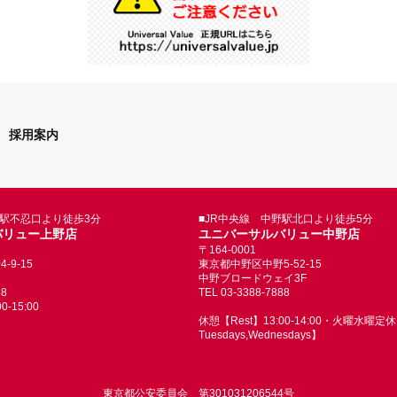
採用案内
野駅不忍口より徒歩3分
■JR中央線 中野駅北口より徒歩5分
バリュー上野店
ユニバーサルバリュー中野店
〒164-0001
9-15
東京都中野区中野5-52-15
中野ブロードウェイ3F
88
TEL 03-3388-7888
-15:00
休憩【Rest】13:00-14:00・火曜水曜定休【
Tuesdays,Wednesdays】
東京都公安委員会 第301031206544号