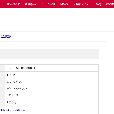
購入ガイド
買取専用ページ
SHOP
NEWS
お客様レビュー
FAQ
CONA
11825
中古（Secondhand）
11825
ロレックス
デイトジャスト
69173G
Aランク
ut conditions