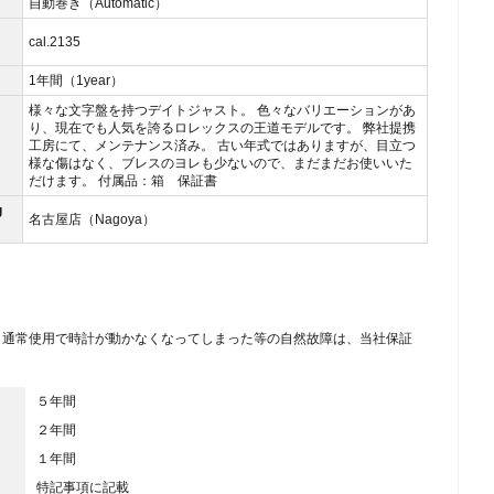
自動巻き（Automatic）
cal.2135
1年間（1year）
様々な文字盤を持つデイトジャスト。 色々なバリエーションがあ
り、現在でも人気を誇るロレックスの王道モデルです。 弊社提携
工房にて、メンテナンス済み。 古い年式ではありますが、目立つ
様な傷はなく、ブレスのヨレも少ないので、まだまだお使いいた
だけます。 付属品：箱 保証書
g
名古屋店（Nagoya）
、通常使用で時計が動かなくなってしまった等の自然故障は、当社保証
５年間
２年間
１年間
特記事項に記載