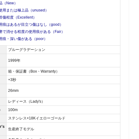
品（New）
使用または極上品（unused）
管傷程度（Excellent）
用痕はあるが目立つ傷はなし（good）
磨で消せる程度の使用痕がある（Fair）
用痕・深い傷がある（poor）
ブルーグラデーション
1999年
箱・保証書（Box・Warranty）
）
+3秒
26mm
レディース（Lady's）
）
100m
ステンレス×18Kイエローゴールド
's
生産終了モデル
）