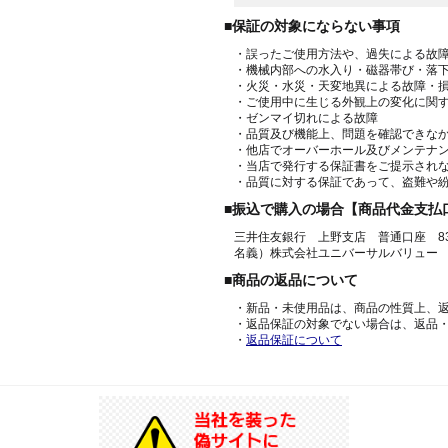
■保証の対象にならない事項
・誤ったご使用方法や、過失による故
・機械内部への水入り・磁器帯び・落
・火災・水災・天変地異による故障・
・ご使用中に生じる外観上の変化に関
・ゼンマイ切れによる故障
・品質及び機能上、問題を確認できな
・他店でオーバーホール及びメンテナ
・当店で発行する保証書をご提示され
・品質に対する保証であって、盗難や
■振込で購入の場合【商品代金支払
三井住友銀行 上野支店 普通口座 836
名義）株式会社ユニバーサルバリュー
■商品の返品について
・新品・未使用品は、商品の性質上、
・返品保証の対象でない場合は、返品
・
返品保証について