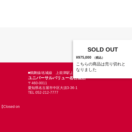
SOLD OUT
¥975,000
（税込）
こちらの商品は売り切れと
なりました
■鶴舞線/名城線 上前津駅より徒歩5分
ユニバーサルバリュー名古屋店
〒460-0011
愛知県名古屋市中区大須3-36-1
TEL 052-212-7777
Closed on