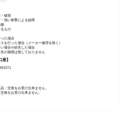
障・破損
下・強い衝撃による故障
損傷
するもの
かった場合
ンスを行った場合（メーカー修理を除く）
ない場合や紛失した場合
紛失の補償は致しておりません
口座】
3371
返品・交換をお受け出来ません。
・交換をお受け出来ません。