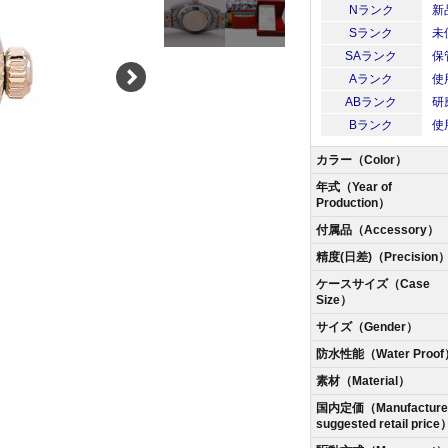
Nランク
新
Sランク
未
SAランク
保
Aランク
使
ABランク
研
Bランク
使
カラー（Color）
年式（Year of
Production）
付属品（Accessory）
精度(日差)（Precision
ケースサイズ（Case
Size）
サイズ（Gender）
防水性能（Water Proof
素材（Material）
国内定価（Manufacturer
suggested retail price