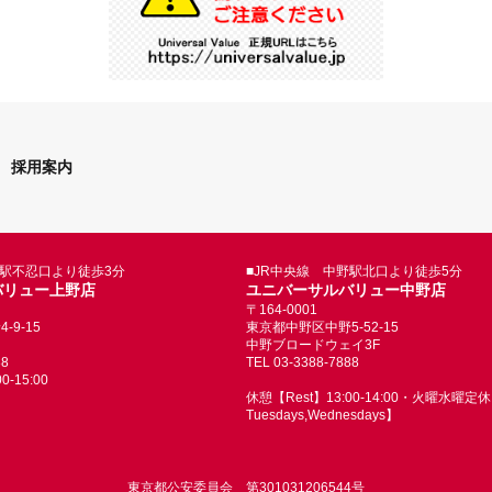
採用案内
野駅不忍口より徒歩3分
■JR中央線 中野駅北口より徒歩5分
バリュー上野店
ユニバーサルバリュー中野店
〒164-0001
9-15
東京都中野区中野5-52-15
中野ブロードウェイ3F
88
TEL 03-3388-7888
-15:00
休憩【Rest】13:00-14:00・火曜水曜定休【
Tuesdays,Wednesdays】
東京都公安委員会 第301031206544号