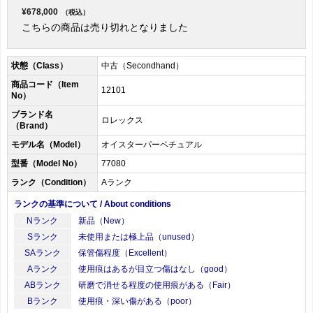
¥678,000
（税込）
こちらの商品は売り切れとなりました
状態（Class）
中古（Secondhand）
商品コード（Item
12101
No）
ブランド名
ロレックス
（Brand）
モデル名（Model）
オイスターパーペチュアル
型番（Model No）
77080
ランク（Condition）
Aランク
ランクの基準について / About conditions
Nランク
新品（New）
Sランク
未使用または極上品（unused）
SAランク
保管傷程度（Excellent）
Aランク
使用痕はあるが目立つ傷はなし（good）
ABランク
研磨で消せる程度の使用痕がある（Fair）
Bランク
使用痕・深い傷がある（poor）