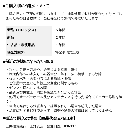
■ご購入後の保証について
ご購入日より下記の期間につきまして、通常使用で時計が動かなくなってし
まった等の自然故障は、当社保証にて無償で修理いたします。
新品（ロレックス）
５年間
新品
２年間
中古品・未使用品
１年間
保証対象外
特記事項に記載
■保証の対象にならない事項
・誤ったご使用方法や、過失による故障・破損
・機械内部への水入り・磁器帯び・落下・強い衝撃による故障
・火災・水災・天変地異による故障・損傷
・ご使用中に生じる外観上の変化に関するもの
・ゼンマイ切れによる故障
・品質及び機能上、問題を確認できなかった場合
・他店でオーバーホール及びメンテナンスを行った場合（メーカー修理を除
く）
・当店で発行する保証書をご提示されない場合や紛失した場合
・品質に対する保証であって、盗難や紛失の補償は致しておりません
■振込で購入の場合【商品代金支払口座】
三井住友銀行 上野支店 普通口座 8363371