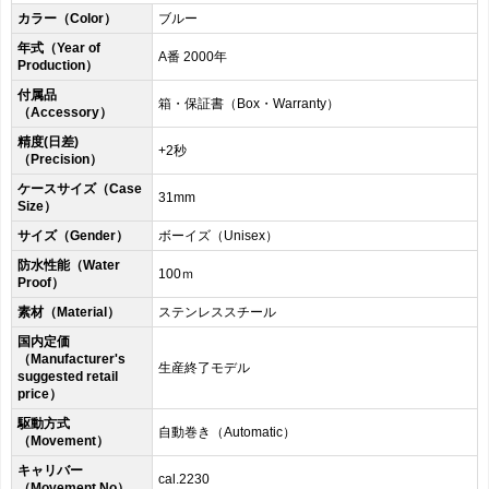
カラー（Color）
ブルー
年式（Year of
A番 2000年
Production）
付属品
箱・保証書（Box・Warranty）
（Accessory）
精度(日差)
+2秒
（Precision）
ケースサイズ（Case
31mm
Size）
サイズ（Gender）
ボーイズ（Unisex）
防水性能（Water
100ｍ
Proof）
素材（Material）
ステンレススチール
国内定価
（Manufacturer's
生産終了モデル
suggested retail
price）
駆動方式
自動巻き（Automatic）
（Movement）
キャリバー
cal.2230
（Movement No）