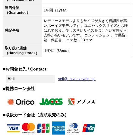
当店保証
1年間（1year）
（Guarantee）
レディースモデルよりもサイズが大きく視認性が高
いボーイズモデルです 。ユニセックスサイズとも呼
特記事項
ばれており、少し大きいサイズをつけたい女性から
支持が高いモデルです。 コンディション： 付属品：
箱・保証書 コマ数：13コマ
取り扱い店舗
上野店（Ueno）
（Handling stores）
■お問合せ先 / Contact
Mail
sell@universalvalue.jp
■提携ローン会社
■取扱カード会社（店頭販売のみ）