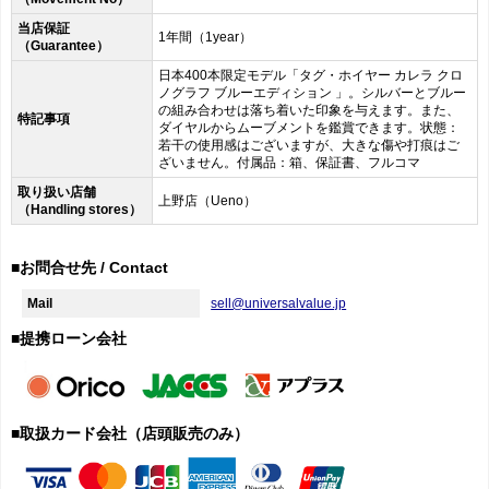
当店保証
1年間（1year）
（Guarantee）
日本400本限定モデル「タグ・ホイヤー カレラ クロ
ノグラフ ブルーエディション 」。シルバーとブルー
の組み合わせは落ち着いた印象を与えます。また、
特記事項
ダイヤルからムーブメントを鑑賞できます。状態：
若干の使用感はございますが、大きな傷や打痕はご
ざいません。付属品：箱、保証書、フルコマ
取り扱い店舗
上野店（Ueno）
（Handling stores）
■お問合せ先 / Contact
Mail
sell@universalvalue.jp
■提携ローン会社
■取扱カード会社（店頭販売のみ）