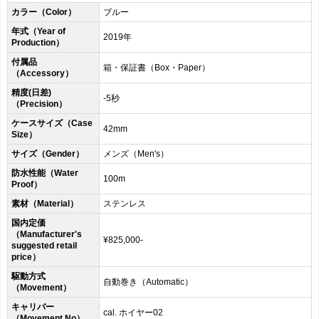
カラー（Color）
ブルー
年式（Year of
2019年
Production）
付属品
箱・保証書（Box・Paper）
（Accessory）
精度(日差)
-5秒
（Precision）
ケースサイズ（Case
42mm
Size）
サイズ（Gender）
メンズ（Men's）
防水性能（Water
100m
Proof）
素材（Material）
ステンレス
国内定価
（Manufacturer's
¥825,000-
suggested retail
price）
駆動方式
自動巻き（Automatic）
（Movement）
キャリバー
cal. ホイヤー02
（Movement No）