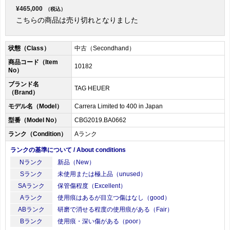
¥465,000
（税込）
こちらの商品は売り切れとなりました
状態（Class）
中古（Secondhand）
商品コード（Item
10182
No）
ブランド名
TAG HEUER
（Brand）
モデル名（Model）
Carrera Limited to 400 in Japan
型番（Model No）
CBG2019.BA0662
ランク（Condition）
Aランク
ランクの基準について / About conditions
Nランク
新品（New）
Sランク
未使用または極上品（unused）
SAランク
保管傷程度（Excellent）
Aランク
使用痕はあるが目立つ傷はなし（good）
ABランク
研磨で消せる程度の使用痕がある（Fair）
Bランク
使用痕・深い傷がある（poor）