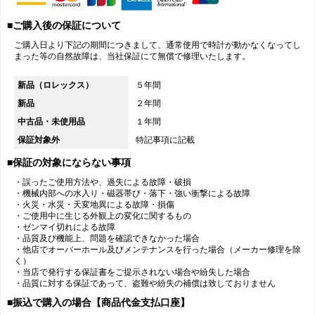
■ご購入後の保証について
ご購入日より下記の期間につきまして、通常使用で時計が動かなくなってし
まった等の自然故障は、当社保証にて無償で修理いたします。
新品（ロレックス）
５年間
新品
２年間
中古品・未使用品
１年間
保証対象外
特記事項に記載
■保証の対象にならない事項
・誤ったご使用方法や、過失による故障・破損
・機械内部への水入り・磁器帯び・落下・強い衝撃による故障
・火災・水災・天変地異による故障・損傷
・ご使用中に生じる外観上の変化に関するもの
・ゼンマイ切れによる故障
・品質及び機能上、問題を確認できなかった場合
・他店でオーバーホール及びメンテナンスを行った場合（メーカー修理を除
く）
・当店で発行する保証書をご提示されない場合や紛失した場合
・品質に対する保証であって、盗難や紛失の補償は致しておりません
■振込で購入の場合【商品代金支払口座】