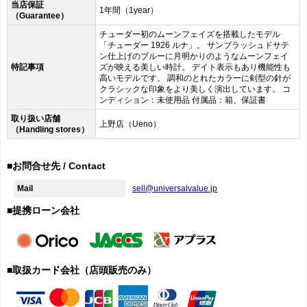
当店保証
1年間（1year）
（Guarantee）
チューダー初のムーンフェイズを搭載したモデル
「チューダー 1926 ルナ」。 サンブラッシュドサテ
ン仕上げのブルーに月明かりのようなムーンフェイ
特記事項
ズが映える美しい時計。 デイト表示もあり機能性も
高いモデルです。 調和のとれたカラーに剣型の針が
クラシックな印象をより美しく演出しています。 コ
ンディション：未使用品 付属品：箱、保証書
取り扱い店舗
上野店（Ueno）
（Handling stores）
■お問合せ先 / Contact
Mail
sell@universalvalue.jp
■提携ローン会社
■取扱カード会社（店頭販売のみ）