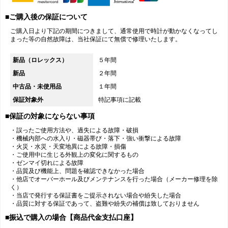
■ご購入後の保証について
ご購入日より下記の期間につきまして、通常使用で時計が動かなくなってし
まった等の自然故障は、当社保証にて無償で修理いたします。
新品（ロレックス）
５年間
新品
２年間
中古品・未使用品
１年間
保証対象外
特記事項に記載
■保証の対象にならない事項
・誤ったご使用方法や、過失による故障・破損
・機械内部への水入り・磁器帯び・落下・強い衝撃による故障
・火災・水災・天変地異による故障・損傷
・ご使用中に生じる外観上の変化に関するもの
・ゼンマイ切れによる故障
・品質及び機能上、問題を確認できなかった場合
・他店でオーバーホール及びメンテナンスを行った場合（メーカー修理を除
く）
・当店で発行する保証書をご提示されない場合や紛失した場合
・品質に対する保証であって、盗難や紛失の補償は致しておりません
■振込で購入の場合【商品代金支払口座】