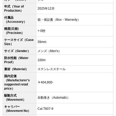
年式（Year of
2025年12月
Production）
付属品
箱・保証書（Box・Warranty）
（Accessory）
精度(日差)
+-0秒
（Precision）
ケースサイズ（Case
39mm
Size）
サイズ（Gender）
メンズ（Men's）
防水性能（Water
100m
Proof）
素材（Material）
ステンレススチール
国内定価
（Manufacturer's
￥404,800-
suggested retail
price）
駆動方式
自動巻き（Automatic）
（Movement）
キャリバー
Cal.T607-9
（Movement No）