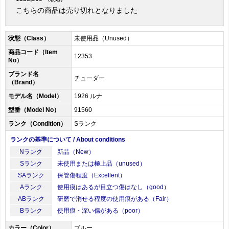
こちらの商品は売り切れとなりました
状態（Class）
未使用品（Unused）
商品コード（Item
12353
No）
ブランド名
チューダー
（Brand）
モデル名（Model）
1926 ルナ
型番（Model No）
91560
ランク（Condition）
Sランク
ランクの基準について / About conditions
Nランク
新品（New）
Sランク
未使用または極上品（unused）
SAランク
保管傷程度（Excellent）
Aランク
使用痕はあるが目立つ傷はなし（good）
ABランク
研磨で消せる程度の使用痕がある（Fair）
Bランク
使用痕・深い傷がある（poor）
カラー（Color）
ブルー