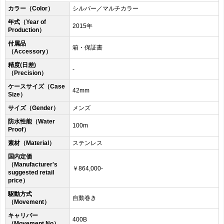
カラー（Color）
シルバー／マルチカラー
年式（Year of
2015年
Production）
付属品
箱・保証書
（Accessory）
精度(日差)
-
（Precision）
ケースサイズ（Case
42mm
Size）
サイズ（Gender）
メンズ
防水性能（Water
100m
Proof）
素材（Material）
ステンレス
国内定価
（Manufacturer's
￥864,000-
suggested retail
price）
駆動方式
自動巻き
（Movement）
キャリバー
400B
（Movement No）