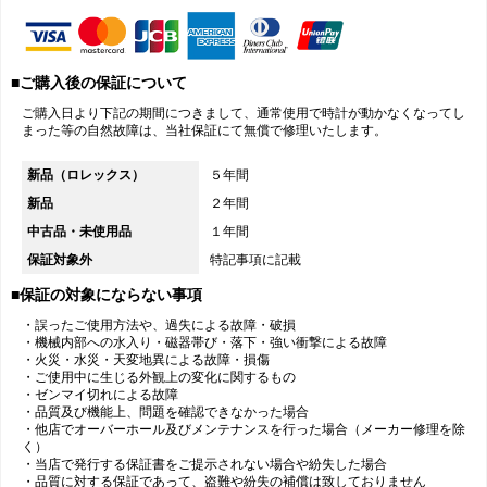
■ご購入後の保証について
ご購入日より下記の期間につきまして、通常使用で時計が動かなくなってし
まった等の自然故障は、当社保証にて無償で修理いたします。
新品（ロレックス）
５年間
新品
２年間
中古品・未使用品
１年間
保証対象外
特記事項に記載
■保証の対象にならない事項
・誤ったご使用方法や、過失による故障・破損
・機械内部への水入り・磁器帯び・落下・強い衝撃による故障
・火災・水災・天変地異による故障・損傷
・ご使用中に生じる外観上の変化に関するもの
・ゼンマイ切れによる故障
・品質及び機能上、問題を確認できなかった場合
・他店でオーバーホール及びメンテナンスを行った場合（メーカー修理を除
く）
・当店で発行する保証書をご提示されない場合や紛失した場合
・品質に対する保証であって、盗難や紛失の補償は致しておりません