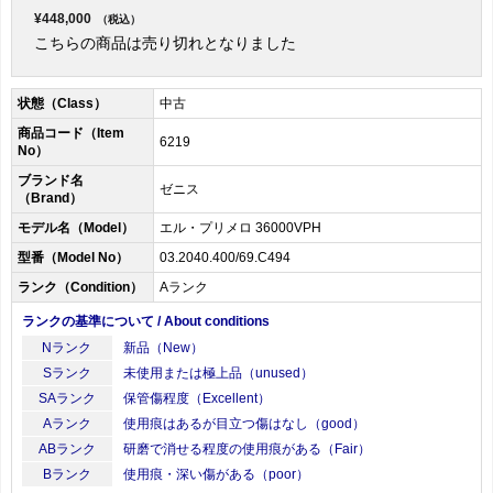
¥448,000
（税込）
こちらの商品は売り切れとなりました
状態（Class）
中古
商品コード（Item
6219
No）
ブランド名
ゼニス
（Brand）
モデル名（Model）
エル・プリメロ 36000VPH
型番（Model No）
03.2040.400/69.C494
ランク（Condition）
Aランク
ランクの基準について / About conditions
Nランク
新品（New）
Sランク
未使用または極上品（unused）
SAランク
保管傷程度（Excellent）
Aランク
使用痕はあるが目立つ傷はなし（good）
ABランク
研磨で消せる程度の使用痕がある（Fair）
Bランク
使用痕・深い傷がある（poor）