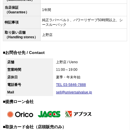
当店保証
1年間
（Guarantee）
純正ラバーベルト、パワーリザーブ50時間以上、シ
特記事項
ースルーバック
取り扱い店舗
上野店
（Handling stores）
■お問合せ先 / Contact
店舗
上野店 / Ueno
営業時間
11:00～19:00
店休日
夏季・年末年始
電話番号
TEL 03-5846-7888
Mail
sell@universalvalue.jp
■提携ローン会社
■取扱カード会社（店頭販売のみ）