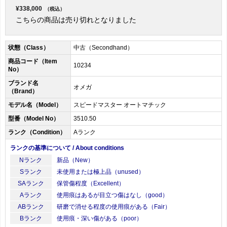
¥338,000
（税込）
こちらの商品は売り切れとなりました
状態（Class）
中古（Secondhand）
商品コード（Item
10234
No）
ブランド名
オメガ
（Brand）
モデル名（Model）
スピードマスター オートマチック
型番（Model No）
3510.50
ランク（Condition）
Aランク
ランクの基準について / About conditions
Nランク
新品（New）
Sランク
未使用または極上品（unused）
SAランク
保管傷程度（Excellent）
Aランク
使用痕はあるが目立つ傷はなし（good）
ABランク
研磨で消せる程度の使用痕がある（Fair）
Bランク
使用痕・深い傷がある（poor）