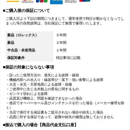
■ご購入後の保証について
ご購入日より下記の期間につきまして、通常使用で時計が動かなくなってし
まった等の自然故障は、当社保証にて無償で修理いたします。
新品（ロレックス）
５年間
新品
２年間
中古品・未使用品
１年間
保証対象外
特記事項に記載
■保証の対象にならない事項
・誤ったご使用方法や、過失による故障・破損
・機械内部への水入り・磁器帯び・落下・強い衝撃による故障
・火災・水災・天変地異による故障・損傷
・ご使用中に生じる外観上の変化に関するもの
・ゼンマイ切れによる故障
・品質及び機能上、問題を確認できなかった場合
・他店でオーバーホール及びメンテナンスを行った場合（メーカー修理を除
く）
・当店で発行する保証書をご提示されない場合や紛失した場合
・品質に対する保証であって、盗難や紛失の補償は致しておりません
■振込で購入の場合【商品代金支払口座】