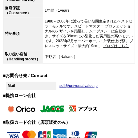
当店保証
1年間（1year）
（Guarantee）
1988～2006年に渡って長い期間生産されたベストセ
ラーモデルです。スピードマスター プロフェッショ
ナルのデザインを踏襲し、ムーブメントは自動巻
特記事項
き、サイズを39mmに小型化した実用性の高いモデル
です。2023年3月オーバーホール・外装仕上げ済。ブ
レスレットサイズ：最大約19cm。
ブログはこちら
取り扱い店舗
中野店 （Nakano）
（Handling stores）
■お問合せ先 / Contact
Mail
sell@universalvalue.jp
■提携ローン会社
■取扱カード会社（店頭販売のみ）