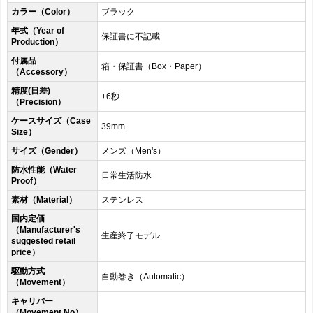
カラー（Color）
ブラック
年式（Year of
保証書に不記載
Production）
付属品
箱・保証書（Box・Paper）
（Accessory）
精度(日差)
+6秒
（Precision）
ケースサイズ（Case
39mm
Size）
サイズ（Gender）
メンズ（Men's）
防水性能（Water
日常生活防水
Proof）
素材（Material）
ステンレス
国内定価
（Manufacturer's
生産終了モデル
suggested retail
price）
駆動方式
自動巻き（Automatic）
（Movement）
キャリバー
（Movement No）