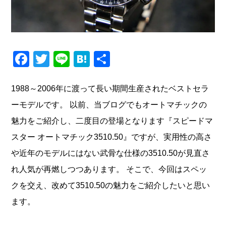
F
T
Li
H
共
a
wi
n
at
有
c
tt
e
e
1988～2006年に渡って長い期間生産されたベストセラ
e
er
n
ーモデルです。 以前、当ブログでもオートマチックの
b
a
魅力をご紹介し、二度目の登場となります『スピードマ
o
スター オートマチック3510.50』ですが、実用性の高さ
o
や近年のモデルにはない武骨な仕様の3510.50が見直さ
k
れ人気が再燃しつつあります。 そこで、今回はスペッ
クを交え、改めて3510.50の魅力をご紹介したいと思い
ます。